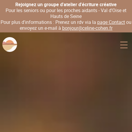
Rejoignez un groupe d'atelier d'écriture créative
Pour les seniors ou pour les proches aidants - Val d’Oise et
Hauts de Seine
Pour plus d'informations : Prenez un rdv via la
page Contact
ou
envoyez un e-mail à
bonjour@celine-cohen.fr